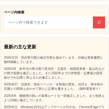
ページ内検索
最新の主な更新
2026/3/15 現在勢力図の修正作業を進めています。詳細は更新履歴に
随時掲載しています。
2026/2/6 各年代の勢力図で里見氏・北畠氏・雑賀根来衆・畠山氏など
の勢力範囲を修正しました。また1582年までの伊勢国・志摩国の国境
線がそれ以降と異なるため修正しました。
2025/9/27 旧国名・地名ページの「令制国の歴史」項目を、律令制や
荘園との関係も合わせて新たに記事を書きました。（随時更新有り）
2025/6/8 桶狭間の戦いの進軍ルートを一部修正しました。また地形も
より詳細に修正しています。
2025/4/11 Windows10/11はアップデートが行われ、Chrome/Edgeブラ