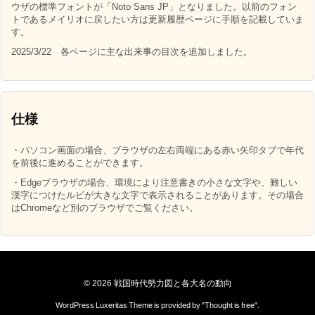
ウザの標準フォントが「Noto Sans JP」となりました。以前のフォン
トであるメイリオに戻したい方は更新履歴ページに手順を記載していま
す。
2025/3/22 各ページに主な出来事の目次を追加しました。
仕様
・パソコン画面の場合、ブラウザの左右両端にある赤い矢印タブで年代
を前後に進めることができます。
・Edgeブラウザの場合、環境により注意書きの小さな文字や、難しい
漢字につけたルビが大きな文字で表示されることがあります。その場合
はChromeなど別のブラウザでご覧ください。
©
2026
戦国時代勢力図と各大名の動向
WordPress Luxeritas Theme is provided by "
Thought is free
".