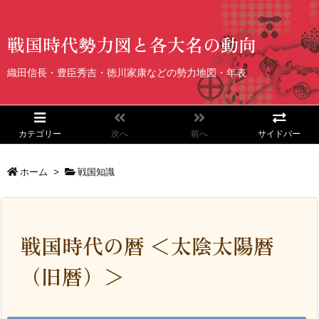
戦国時代勢力図と各大名の動向
織田信長・豊臣秀吉・徳川家康などの勢力地図・年表
カテゴリー
次へ
前へ
サイドバー
ホーム
>
戦国知識
戦国時代の暦 ＜太陰太陽暦
（旧暦）＞