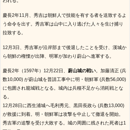
われる。
慶長2年11月、秀吉は朝鮮人で技能を有する者を送致するよ
う命令を出す。秀吉軍は山中に入り逃げた人々を生け捕り
拉致する。
12月3日、秀吉軍が沿岸部まで後退したことを受け、漢城か
ら朝鮮の権慄が出陣、明軍が加わり蔚山へ進軍する。
慶長2年（1597年）12月22日、
蔚山城の戦い
。加藤清正 (兵
数10,000) が蔚山城を普請工事中に明・朝鮮軍 (兵数56,000)
に包囲され籠城戦となる。城内は兵糧不足から消耗戦とな
る。
12月28日に西生浦城へ毛利秀元、黒田長政ら (兵数13,000)
が救援に到着。明・朝鮮軍は攻撃を中止して撤退を開始。
秀吉軍の追撃を受け大敗する。城の周囲に残された死者は1