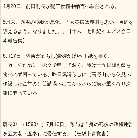
4月20日、前田利長が従三位権中納言へ叙任される。
5月末、秀吉の病状が悪化。「太閤様は赤痢を患い、胃痛を
訴えるようになりました。」【十六・七世紀イエズス会日
本報告集】
6月17日、秀吉が五もじ(豪姫か)宛へ手紙を書く。
「万一のためにこの文で申しておく。我は十五日間も飯を
食べれず困っている、昨日気晴らしに（高野山から伏見へ
移設した金堂の）普請場へ出てからさらに病が重くなり次
第に弱っている。」
慶長3年（1598年）7月13日、秀吉は自身の死後の政権運営
を五大老・五奉行に委任する。【板坂卜斎覚書】