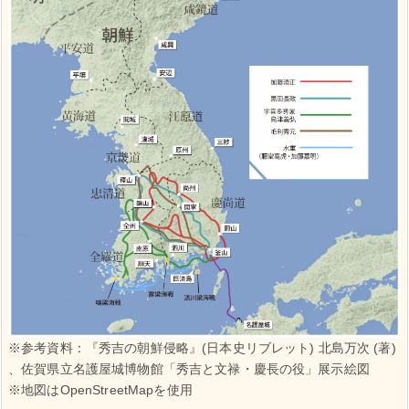
※参考資料：『秀吉の朝鮮侵略』(日本史リブレット) 北島万次 (著)
、佐賀県立名護屋城博物館「秀吉と文禄・慶長の役」展示絵図
※地図はOpenStreetMapを使用