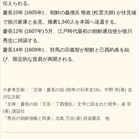
伝えられる。
慶長10年 (1605年) 、朝鮮の義僧兵 惟政 (松雲大師) が伏見城
で徳川家康と会見。捕虜1,340人を本国へ送還する。
慶長12年 (1607年) 5月、江戸時代最初の朝鮮通信使が徳川
秀忠に拝謁する。
慶長14年 (1609年) 、対馬の宗義智が朝鮮と己酉約条を結
び、限定的な貿易が再開される。
※参考文献：『文禄・慶長の役 (戦争の日本史16)』中野 等(著) 吉
川弘文館
『文禄・慶長の役〔壬辰・丁酉倭乱〕文学に刻まれた戦争』崔 官
(著) 講談社
『秀吉の朝鮮侵略と民衆』北島 万次(著) 岩波書店 他