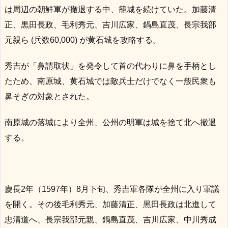
は周辺の朝鮮軍が撤退する中、籠城を続けていた。加藤清
正、黒田長政、毛利秀元、吉川広家、鍋島直茂、長宗我部
元親ら (兵数60,000) が黄石城を攻略する。
秀吉が「鼻請取状」を発令して首の代わりに鼻を手柄とし
たため、南原城、黄石城では敵兵士だけでなく一般民衆も
鼻そぎの対象とされた。
南原城の落城により全州、公州の明軍は城を捨て北へ撤退
する。
慶長2年（1597年）8月下旬、秀吉軍各隊が全州に入り軍議
を開く。その後毛利秀元、加藤清正、黒田長政は北進して
忠清道へ、長宗我部元親、鍋島直茂、吉川広家、中川秀成