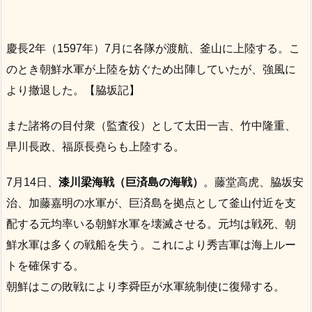
慶長2年（1597年）7月に各隊が渡航、釜山に上陸する。こ
のとき朝鮮水軍が上陸を妨ぐため出陣していたが、強風に
より撤退した。【脇坂記】
また諸将の目付衆（監査役）として太田一吉、竹中隆重、
早川長政、福原長堯らも上陸する。
7月14日、
漆川梁海戦（巨済島の海戦）
。藤堂高虎、脇坂安
治、加藤嘉明の水軍が、巨済島を拠点として釜山付近を支
配する元均率いる朝鮮水軍を壊滅させる。元均は戦死、朝
鮮水軍は多くの戦船を失う。これにより秀吉軍は海上ルー
トを確保する。
朝鮮はこの敗戦により李舜臣が水軍統制使に復帰する。