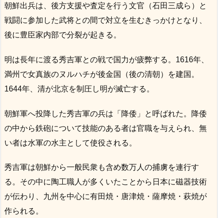
朝鮮出兵は、後方支援や査定を行う文官（石田三成ら）と
戦闘に参加した武将との間で対立を生むきっかけとなり、
後に豊臣家内部で分裂が起きる。
明は長年に渡る秀吉軍との戦で国力が疲弊する。1616年、
満州で女真族のヌルハチが後金国（後の清朝）を建国。
1644年、清が北京を制圧し明が滅亡する。
朝鮮軍へ投降した秀吉軍の兵は「降倭」と呼ばれた。降倭
の中から鉄砲について技能のある者は官職を与えられ、無
い者は水軍の水主として使役される。
秀吉軍は朝鮮から一般民衆も含め数万人の捕虜を連行す
る。その中に陶工職人が多くいたことから日本に磁器技術
が伝わり、九州を中心に有田焼・唐津焼・薩摩焼・萩焼が
作られる。