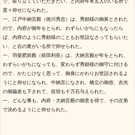
で、取り立てていただきたい、と内府年寄五人のいる所で
度々仰せになられた。
一、江戸中納言殿（徳川秀忠）は、秀頼様の御舅とされた
ので、内府が御年をとられ、わずらいがちにもなったら
ば、内府のように秀頼様のこともお世話なさってもらいた
い、と右の衆がいる所で仰せられた。
一、羽柴肥前殿（前田利長）は、大納言殿が年をとられ、
わずらいがちになっても、変わらず秀頼様の御守に付ける
ので、かたじけなく思って、御身にかわりお世話されるよ
うにと仰せになられ、中納言になされ、橋立の御壺、吉光
の御脇差も下されて、役領も十万石与えられた。
一、どんな事も、内府・大納言殿の御意を得て、その次第
で決めるようにと仰せられた。