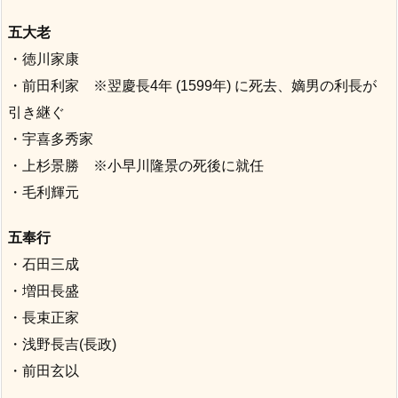
五大老
・徳川家康
・前田利家 ※翌慶長4年 (1599年) に死去、嫡男の利長が
引き継ぐ
・宇喜多秀家
・上杉景勝 ※小早川隆景の死後に就任
・毛利輝元
五奉行
・石田三成
・増田長盛
・長束正家
・浅野長吉(長政)
・前田玄以