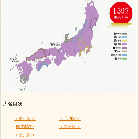
大名目次：
＜豊臣家＞
＜毛利家＞
国内情勢
＜島津家＞
＜徳川家＞