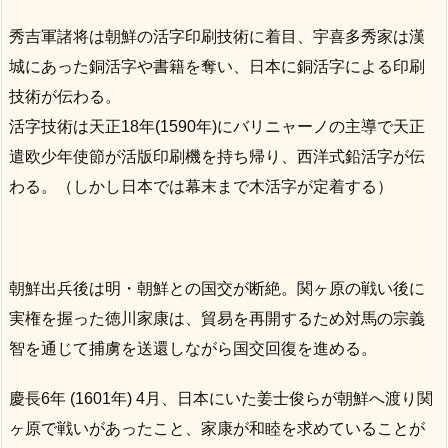
秀吉軍諸将は朝鮮の活字印刷技術に着目、宇喜多秀家は漢
城にあった銅活字や書籍を奪い、日本に銅活字による印刷
技術が伝わる。
活字技術は天正18年(1590年)にバリニャーノの主導で天正
遣欧少年使節が活版印刷機を持ち帰り、西洋式鉛活字が伝
わる。（しかし日本では幕末まで木活字が定着する）
朝鮮出兵後は明・朝鮮との国交が断絶。関ヶ原の戦い後に
実権を握った徳川家康は、貿易を再開するため対馬の宗義
智を通じて捕虜を送還しながら国交回復を進める。
慶長6年 (1601年) 4月、日本にいた姜士俊らが朝鮮へ渡り関
ヶ原で戦いがあったこと、家康が和睦を求めていることが