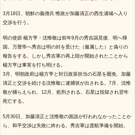
3月18日、朝鮮の義僧兵 惟政が加藤清正の西生浦城へ入り
交渉を行う。
明の使節 楊方亨・沈惟敬は前年9月の秀吉謁見後、明へ帰
国。万暦帝へ秀吉は明の封を受けた（服属した）と偽りの
報告をする。しかし秀吉軍の再上陸が開始されたことから
楊方亨は事実を打ち明ける。
3月、明朝政府は楊方亨と対日政策担当の石星を罷免、加藤
清正と交渉を続ける沈惟敬に逮捕状が出される。7月、沈惟
敬が捕らえられ、12月、処刑される。石星は投獄され翌年
死亡する。
5月30日、加藤清正と沈惟敬の面談が行われなかったことか
ら、和平交渉は失敗に終わる。秀吉軍は渡航準備を開始。