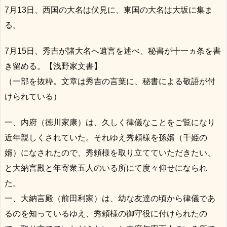
7月13日、西国の大名は伏見に、東国の大名は大坂に集ま
る。
7月15日、秀吉が諸大名へ遺言を述べ、秘書が十一ヵ条を書
き留める。【浅野家文書】
（一部を抜粋。文章は秀吉の言葉に、秘書による敬語が付
けられている）
一、内府（徳川家康）は、久しく律儀なことをご覧になり
近年親しくされていた。それゆえ秀頼様を孫婿（千姫の
婿）になされたので、秀頼様を取り立てていただきたい、
と大納言殿と年寄衆五人のいる所にて度々仰せになられ
た。
一、大納言殿（前田利家）は、幼な友達の頃から律儀であ
るのを知っているゆえ、秀頼様の御守役に付けられたの