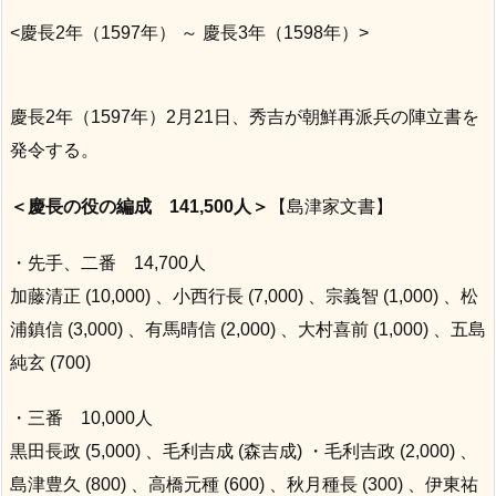
<慶長2年（1597年） ～ 慶長3年（1598年）>
慶長2年（1597年）2月21日、秀吉が朝鮮再派兵の陣立書を
発令する。
＜慶長の役の編成 141,500人＞
【島津家文書】
・先手、二番 14,700人
加藤清正 (10,000) 、小西行長 (7,000) 、宗義智 (1,000) 、松
浦鎮信 (3,000) 、有馬晴信 (2,000) 、大村喜前 (1,000) 、五島
純玄 (700)
・三番 10,000人
黒田長政 (5,000) 、毛利吉成 (森吉成) ・毛利吉政 (2,000) 、
島津豊久 (800) 、高橋元種 (600) 、秋月種長 (300) 、伊東祐