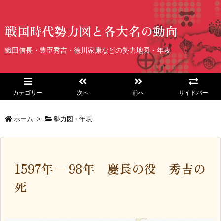
戦国時代勢力図と各大名の動向
織田信長・豊臣秀吉・徳川家康などの勢力地図・年表
カテゴリー
次へ
前へ
サイドバー
ホーム
>
勢力図・年表
1597年 – 98年 慶長の役 秀吉の
死