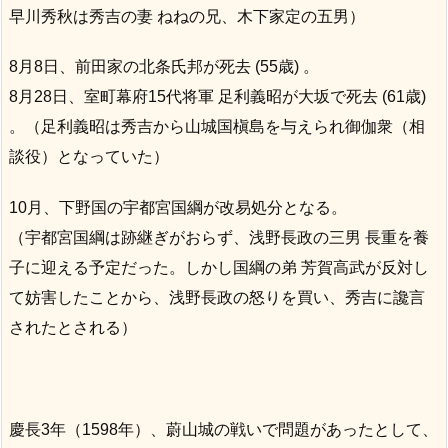
早川秀秋は秀吉の妻 ねねの兄、木下家定の五男）
8月8日、前田家の北条氏邦が死去 (55歳) 。
8月28日、室町幕府15代将軍 足利義昭が大坂で死去 (61歳)
。（足利義昭は秀吉から山城国槇島を与えられ御伽衆（相
談役）となっていた）
10月、下野国の宇都宮国綱が改易処分となる。
（宇都宮国綱は跡継ぎがおらず、浅野長政の三男 長重を養
子に迎える予定だった。しかし国綱の弟 芳賀高武が反対し
て妨害したことから、浅野長政の怒りを買い、秀吉に讒言
されたとされる）
慶長3年（1598年）、蔚山城の戦いで問題があったとして、