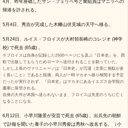
4月、昨年座礁したサン・フェリペ号と乗組員はマニラへの
帰港を許される。
5月4日、秀吉が完成した木幡山伏見城の天守へ移る。
5月24日、ルイス・フロイスが大村領長崎のコレジオ (神学
校) で死去 (65歳) 。
※フロイスは自身が記録した2500ページにも及ぶ『日本史』を、西
欧で出版してもらうためローマへ送付されることを願っていた。
しかし上長のヴァリニャーノは『日本史』が冗漫（文章に無駄が多
く長いこと）であると指摘、両人が一時マカオへ移り検閲する予定
だったが実行されず、『日本史』はマカオにあるイエズス会学院の
書庫に保管される。
自身の大作が本国へ送られないまま、フロイスは失意のうちに亡く
なることになる。
6月12日、小早川隆景が安芸で死去 (65歳) 。出兵先の朝鮮
で訃報を聞いた養子の小早川秀俊は秀秋へ改名する。（小