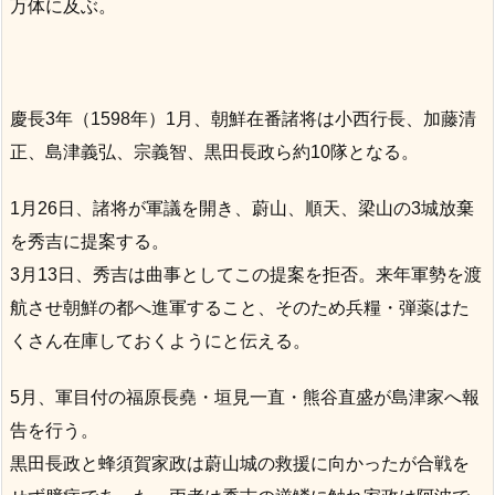
万体に及ぶ。
慶長3年（1598年）1月、朝鮮在番諸将は小西行長、加藤清
正、島津義弘、宗義智、黒田長政ら約10隊となる。
1月26日、諸将が軍議を開き、蔚山、順天、梁山の3城放棄
を秀吉に提案する。
3月13日、秀吉は曲事としてこの提案を拒否。来年軍勢を渡
航させ朝鮮の都へ進軍すること、そのため兵糧・弾薬はた
くさん在庫しておくようにと伝える。
5月、軍目付の福原長堯・垣見一直・熊谷直盛が島津家へ報
告を行う。
黒田長政と蜂須賀家政は蔚山城の救援に向かったが合戦を