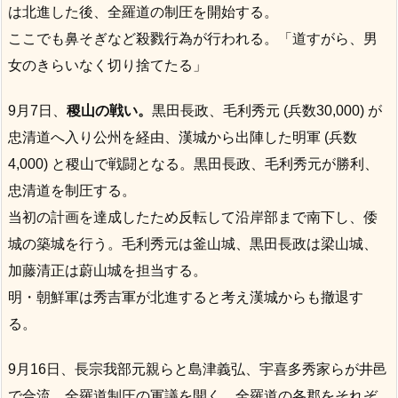
は北進した後、全羅道の制圧を開始する。
ここでも鼻そぎなど殺戮行為が行われる。「道すがら、男
女のきらいなく切り捨てたる」
9月7日、
稷山の戦い。
黒田長政、毛利秀元 (兵数30,000) が
忠清道へ入り公州を経由、漢城から出陣した明軍 (兵数
4,000) と稷山で戦闘となる。黒田長政、毛利秀元が勝利、
忠清道を制圧する。
当初の計画を達成したため反転して沿岸部まで南下し、倭
城の築城を行う。毛利秀元は釜山城、黒田長政は梁山城、
加藤清正は蔚山城を担当する。
明・朝鮮軍は秀吉軍が北進すると考え漢城からも撤退す
る。
9月16日、長宗我部元親らと島津義弘、宇喜多秀家らが井邑
で合流。全羅道制圧の軍議を開く。全羅道の各郡をそれぞ