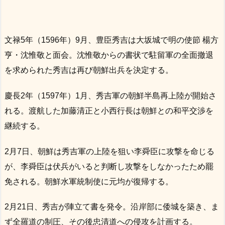
文禄5年（1596年）9月、豊臣秀吉は大坂城で明の使節 楊方
亨・沈惟敬と面会。沈惟敬からの書状で駐留軍の全面撤退
を求められた秀吉は再び朝鮮出兵を決定する。
慶長2年（1597年）1月、秀吉軍の朝鮮半島再上陸が開始さ
れる。渡航した加藤清正と小西行長は朝鮮との和平交渉を
継続する。
2月7日、朝鮮は秀吉軍の上陸を狙い李舜臣に攻撃を命じる
が、李舜臣は伏兵がいると判断し攻撃をしなかったため罷
免される。朝鮮水軍統制使に元均が復帰する。
2月21日、秀吉が陣立て書を発令。沿岸部に倭城を築き、ま
ず全羅道の制圧、その後忠清道への侵攻を計画する。