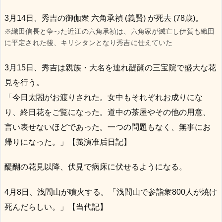
3月14日、秀吉の御伽衆 六角承禎 (義賢) が死去 (78歳)。
※織田信長と争った近江の六角承禎は、六角家が滅亡し伊賀も織田
に平定された後、キリシタンとなり秀吉に仕えていた
3月15日、秀吉は親族・大名を連れ醍醐の三宝院で盛大な花
見を行う。
「今日太閤がお渡りされた。女中もそれぞれお成りにな
り、終日花をご覧になった。道中の茶屋やその他の用意、
言い表せないほどであった。一つの問題もなく、無事にお
帰りになった。」【義演准后日記】
醍醐の花見以降、伏見で病床に伏せるようになる。
4月8日、浅間山が噴火する。「浅間山で参詣衆800人が焼け
死んだらしい。」【当代記】