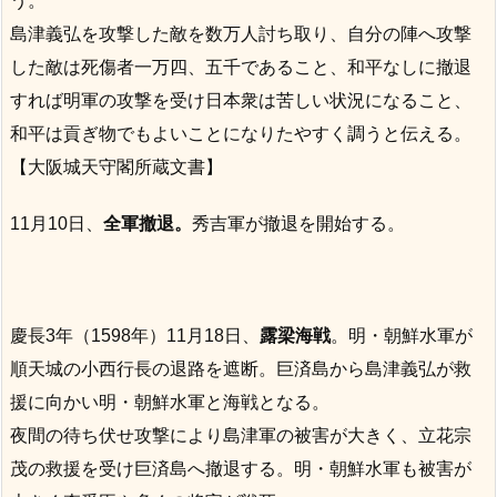
う。
島津義弘を攻撃した敵を数万人討ち取り、自分の陣へ攻撃
した敵は死傷者一万四、五千であること、和平なしに撤退
すれば明軍の攻撃を受け日本衆は苦しい状況になること、
和平は貢ぎ物でもよいことになりたやすく調うと伝える。
【大阪城天守閣所蔵文書】
11月10日、
全軍撤退。
秀吉軍が撤退を開始する。
慶長3年（1598年）11月18日、
露梁海戦
。明・朝鮮水軍が
順天城の小西行長の退路を遮断。巨済島から島津義弘が救
援に向かい明・朝鮮水軍と海戦となる。
夜間の待ち伏せ攻撃により島津軍の被害が大きく、立花宗
茂の救援を受け巨済島へ撤退する。明・朝鮮水軍も被害が