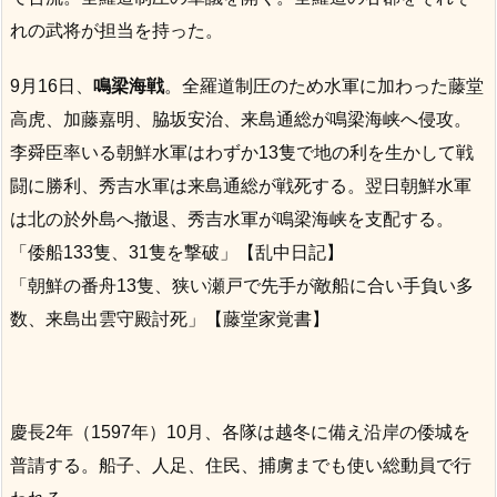
れの武将が担当を持った。
9月16日、
鳴梁海戦
。全羅道制圧のため水軍に加わった藤堂
高虎、加藤嘉明、脇坂安治、来島通総が鳴梁海峡へ侵攻。
李舜臣率いる朝鮮水軍はわずか13隻で地の利を生かして戦
闘に勝利、秀吉水軍は来島通総が戦死する。翌日朝鮮水軍
は北の於外島へ撤退、秀吉水軍が鳴梁海峡を支配する。
「倭船133隻、31隻を撃破」【乱中日記】
「朝鮮の番舟13隻、狭い瀬戸で先手が敵船に合い手負い多
数、来島出雲守殿討死」【藤堂家覚書】
慶長2年（1597年）10月、各隊は越冬に備え沿岸の倭城を
普請する。船子、人足、住民、捕虜までも使い総動員で行