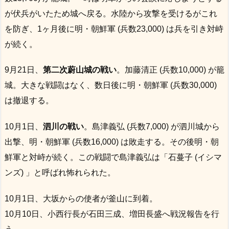
が伏兵がいたため城へ戻る。水陸から攻撃を受けるがこれ
を防ぎ、1ヶ月後に明・朝鮮軍 (兵数23,000) は兵を引き対峙
が続く。
9月21日、
第二次蔚山城の戦い
。加藤清正 (兵数10,000) が籠
城。大きな戦闘はなく、数日後に明・朝鮮軍 (兵数30,000)
は撤退する。
10月1日、
泗川の戦い
。島津義弘 (兵数7,000) が泗川城から
出撃、明・朝鮮軍 (兵数16,000) は敗走する。その後明・朝
鮮軍と対峙が続く。この戦闘で島津義弘は「石蔓子 (イシマ
ンズ) 」と呼ばれ怖れられた。
10月1日、大坂からの使者が釜山に到着。
10月10日、小西行長が石田三成、増田長盛へ戦況報告を行