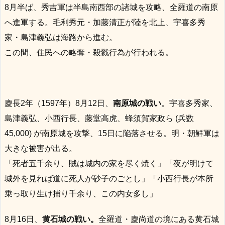
8月半ば、秀吉軍は半島南西部の諸城を攻略、全羅道の南原
へ進軍する。毛利秀元・加藤清正が陸を北上、宇喜多秀
家・島津義弘は海路から進む。
この間、住民への略奪・殺戮行為が行われる。
慶長2年（1597年）8月12日、
南原城の戦い
。宇喜多秀家、
島津義弘、小西行長、藤堂高虎、蜂須賀家政ら (兵数
45,000) が南原城を攻撃、15日に陥落させる。明・朝鮮軍は
大きな被害が出る。
「死者五千余り、賊は城内の家を尽く焼く」「夜が明けて
城外を見れば道に死人が砂子のごとし」「小西行長が本所
乗っ取り生け捕り千余り、この内女多し」
8月16日、
黄石城の戦い。
全羅道・慶尚道の境にある黄石城