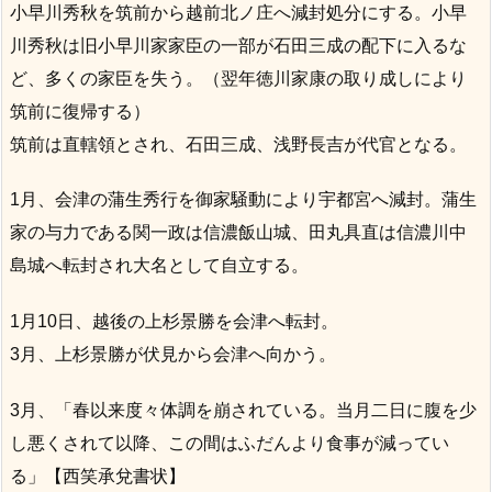
小早川秀秋を筑前から越前北ノ庄へ減封処分にする。小早
川秀秋は旧小早川家家臣の一部が石田三成の配下に入るな
ど、多くの家臣を失う。（翌年徳川家康の取り成しにより
筑前に復帰する）
筑前は直轄領とされ、石田三成、浅野長吉が代官となる。
1月、会津の蒲生秀行を御家騒動により宇都宮へ減封。蒲生
家の与力である関一政は信濃飯山城、田丸具直は信濃川中
島城へ転封され大名として自立する。
1月10日、越後の上杉景勝を会津へ転封。
3月、上杉景勝が伏見から会津へ向かう。
3月、「春以来度々体調を崩されている。当月二日に腹を少
し悪くされて以降、この間はふだんより食事が減ってい
る」【西笑承兌書状】