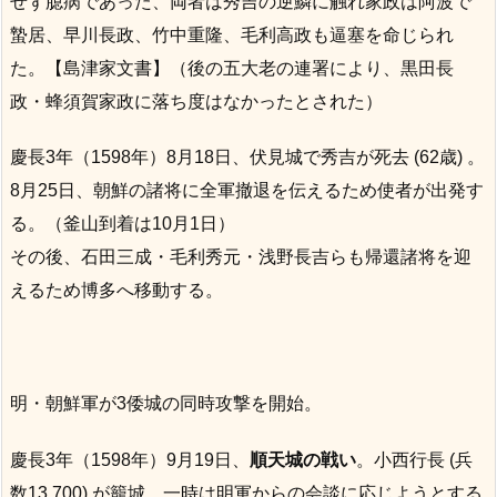
せず臆病であった、両者は秀吉の逆鱗に触れ家政は阿波で
蟄居、早川長政、竹中重隆、毛利高政も逼塞を命じられ
た。【島津家文書】（後の五大老の連署により、黒田長
政・蜂須賀家政に落ち度はなかったとされた）
慶長3年（1598年）8月18日、伏見城で秀吉が死去 (62歳) 。
8月25日、朝鮮の諸将に全軍撤退を伝えるため使者が出発す
る。（釜山到着は10月1日）
その後、石田三成・毛利秀元・浅野長吉らも帰還諸将を迎
えるため博多へ移動する。
明・朝鮮軍が3倭城の同時攻撃を開始。
慶長3年（1598年）9月19日、
順天城の戦い
。小西行長 (兵
数13,700) が籠城。一時は明軍からの会談に応じようとする